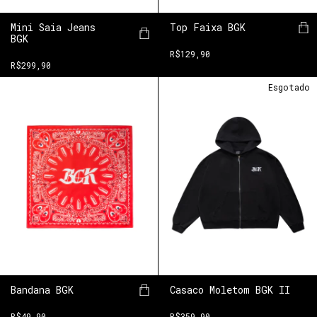
Mini Saia Jeans
Top Faixa BGK
BGK
R$129,90
R$299,90
Esgotado
Casaco Moletom BGK II
Bandana BGK
R$359,90
R$49,90